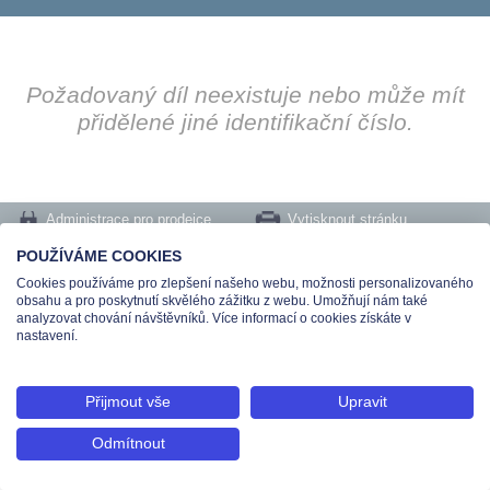
Požadovaný díl neexistuje nebo může mít
přidělené jiné identifikační číslo.
Administrace pro prodejce
Vytisknout stránku
Nastavení cookies
POUŽÍVÁME COOKIES
Cookies používáme pro zlepšení našeho webu, možnosti personalizovaného
Tel.: +420 491 519 500 | E-mail: helpdesk@teas.cz | Provozovna: tř. T.Bati 299,
obsahu a pro poskytnutí skvělého zážitku z webu. Umožňují nám také
763 02 Zlín
analyzovat chování návštěvníků. Více informací o cookies získáte v
© 2026 Teas spol. s r. o., Platnéřská 88/9, 110 00 Praha 1 - Staré Město, IČO:
nastavení.
48906565, DIČ: CZ699008048, Zapsána v OR vedeném u Městského soudu v
Praze pod spisovou značkou C 336897
Přijmout vše
Upravit
Odmítnout