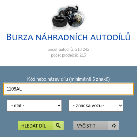
počet autodílů: 218 242
počet prodejců: 215
Kód nebo název dílu (minimálně 5 znaků)