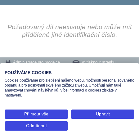
Požadovaný díl neexistuje nebo může mít
přidělené jiné identifikační číslo.
Administrace pro prodejce
Vytisknout stránku
Nastavení cookies
POUŽÍVÁME COOKIES
Cookies používáme pro zlepšení našeho webu, možnosti personalizovaného
Tel.: +420 491 519 500 | E-mail: helpdesk@teas.cz | Provozovna: tř. T.Bati 299,
obsahu a pro poskytnutí skvělého zážitku z webu. Umožňují nám také
763 02 Zlín
analyzovat chování návštěvníků. Více informací o cookies získáte v
© 2026 Teas spol. s r. o., Platnéřská 88/9, 110 00 Praha 1 - Staré Město, IČO:
nastavení.
48906565, DIČ: CZ699008048, Zapsána v OR vedeném u Městského soudu v
Praze pod spisovou značkou C 336897
Přijmout vše
Upravit
Odmítnout