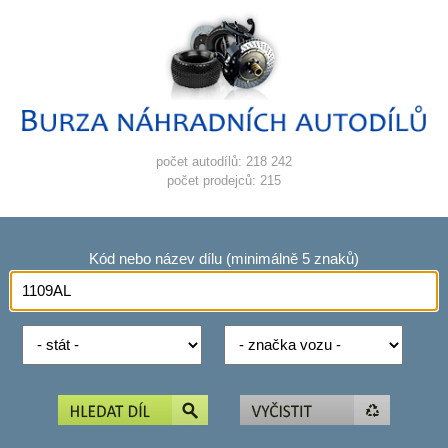
počet autodílů: 218 242
počet prodejců: 215
Kód nebo název dílu (minimálně 5 znaků)