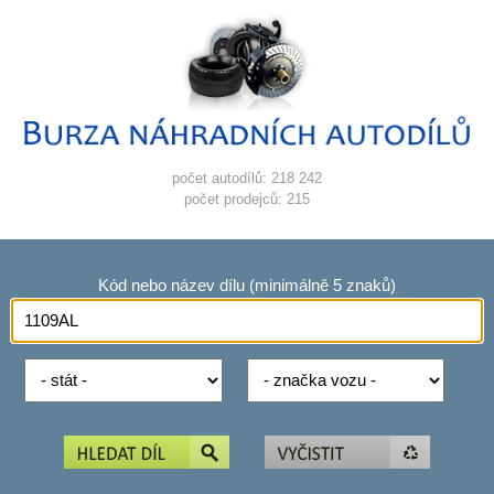
počet autodílů: 218 242
počet prodejců: 215
Kód nebo název dílu (minimálně 5 znaků)