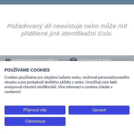
Požadovaný díl neexistuje nebo může mít
přidělené jiné identifikační číslo.
Administrace pro prodejce
Vytisknout stránku
Nastavení cookies
POUŽÍVÁME COOKIES
Cookies používáme pro zlepšení našeho webu, možnosti personalizovaného
Tel.: +420 491 519 500 | E-mail: helpdesk@teas.cz | Provozovna: tř. T.Bati 299,
obsahu a pro poskytnutí skvělého zážitku z webu. Umožňují nám také
763 02 Zlín
analyzovat chování návštěvníků. Více informací o cookies získáte v
© 2026 Teas spol. s r. o., Platnéřská 88/9, 110 00 Praha 1 - Staré Město, IČO:
nastavení.
48906565, DIČ: CZ699008048, Zapsána v OR vedeném u Městského soudu v
Praze pod spisovou značkou C 336897
Přijmout vše
Upravit
Odmítnout