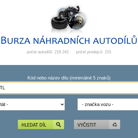
počet autodílů: 218 242
počet prodejců: 215
Kód nebo název dílu (minimálně 5 znaků)