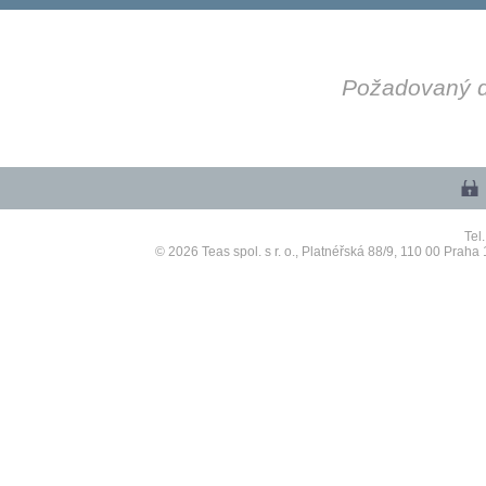
Požadovaný dí
Tel
© 2026 Teas spol. s r. o., Platnéřská 88/9, 110 00 P