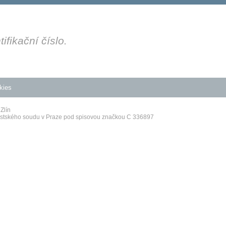
fikační číslo.
kies
Zlín
Městského soudu v Praze pod spisovou značkou C 336897