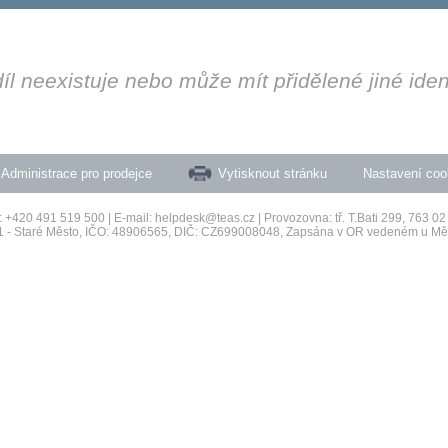
l neexistuje nebo může mít přidělené jiné identi
Administrace pro prodejce
Vytisknout stránku
Nastavení coo
.: +420 491 519 500 | E-mail: helpdesk@teas.cz | Provozovna: tř. T.Bati 299, 763 02 
raha 1 - Staré Město, IČO: 48906565, DIČ: CZ699008048, Zapsána v OR vedeném u 