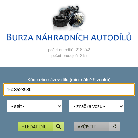
počet autodílů: 218 242
počet prodejců: 215
Kód nebo název dílu (minimálně 5 znaků)