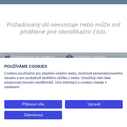
Požadovaný díl neexistuje nebo může mít
přidělené jiné identifikační číslo.
Administrace pro prodejce
Vytisknout stránku
Nastavení cookies
POUŽÍVÁME COOKIES
Cookies používáme pro zlepšení našeho webu, možnosti personalizovaného
Tel.: +420 491 519 500 | E-mail: helpdesk@teas.cz | Provozovna: tř. T.Bati 299,
obsahu a pro poskytnutí skvělého zážitku z webu. Umožňují nám také
763 02 Zlín
analyzovat chování návštěvníků. Více informací o cookies získáte v
© 2026 Teas spol. s r. o., Platnéřská 88/9, 110 00 Praha 1 - Staré Město, IČO:
nastavení.
48906565, DIČ: CZ699008048, Zapsána v OR vedeném u Městského soudu v
Praze pod spisovou značkou C 336897
Přijmout vše
Upravit
Odmítnout