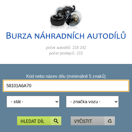
počet autodílů: 218 242
počet prodejců: 215
Kód nebo název dílu (minimálně 5 znaků)