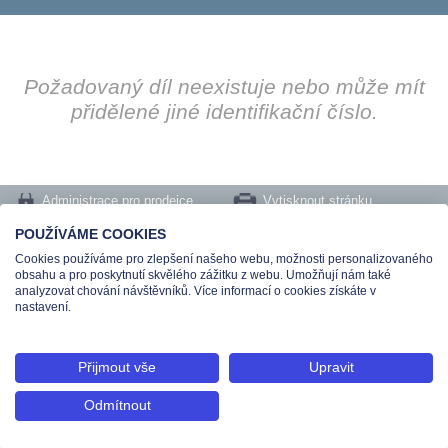
Požadovaný díl neexistuje nebo může mít
přidělené jiné identifikační číslo.
Administrace pro prodejce
Vytisknout stránku
Nastavení cookies
POUŽÍVÁME COOKIES
Cookies používáme pro zlepšení našeho webu, možnosti personalizovaného
Tel.: +420 491 519 500 | E-mail: helpdesk@teas.cz | Provozovna: tř. T.Bati 299,
obsahu a pro poskytnutí skvělého zážitku z webu. Umožňují nám také
763 02 Zlín
analyzovat chování návštěvníků. Více informací o cookies získáte v
© 2026 Teas spol. s r. o., Platnéřská 88/9, 110 00 Praha 1 - Staré Město, IČO:
nastavení.
48906565, DIČ: CZ699008048, Zapsána v OR vedeném u Městského soudu v
Praze pod spisovou značkou C 336897
Přijmout vše
Upravit
Odmítnout