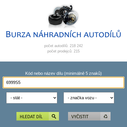
počet autodílů: 218 242
počet prodejců: 215
Kód nebo název dílu (minimálně 5 znaků)