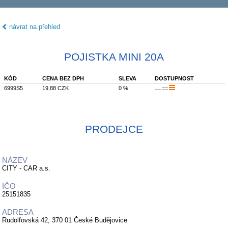
návrat na přehled
POJISTKA MINI 20A
KÓD
CENA BEZ DPH
SLEVA
DOSTUPNOST
6999S5
19,88 CZK
0 %
PRODEJCE
NÁZEV
CITY - CAR a.s.
IČO
25151835
ADRESA
Rudolfovská 42, 370 01 České Budějovice