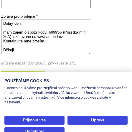
Zpráva pro prodejce *
Můžete napsat 500 znaků.
Zbývá ještě 375.
POUŽÍVÁME COOKIES
Cookies používáme pro zlepšení našeho webu, možnosti personalizovaného
obsahu a pro poskytnutí skvělého zážitku z webu. Umožňují nám také
analyzovat chování návštěvníků. Více informací o cookies získáte v
Administrace pro prodejce
Vytisknout stránku
nastavení.
Nastavení cookies
Tel.: +420 491 519 500 | E-mail: helpdesk@teas.cz | Provozovna: tř. T.Bati 299,
Přijmout vše
Upravit
763 02 Zlín
© 2026 Teas spol. s r. o., Platnéřská 88/9, 110 00 Praha 1 - Staré Město, IČO:
Odmítnout