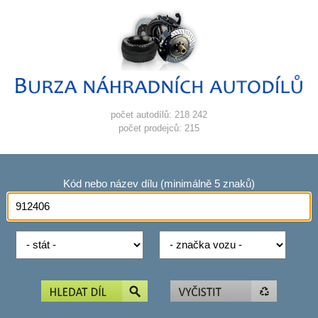
počet autodílů: 218 242
počet prodejců: 215
Kód nebo název dílu (minimálně 5 znaků)