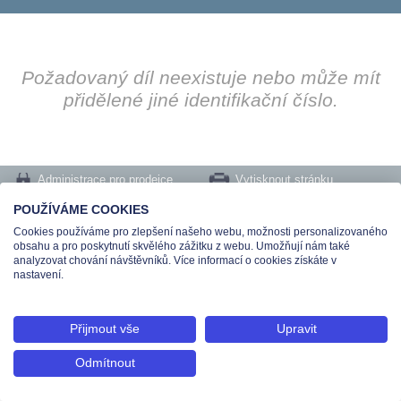
Požadovaný díl neexistuje nebo může mít
přidělené jiné identifikační číslo.
Administrace pro prodejce
Vytisknout stránku
Nastavení cookies
POUŽÍVÁME COOKIES
Cookies používáme pro zlepšení našeho webu, možnosti personalizovaného
Tel.: +420 491 519 500 | E-mail: helpdesk@teas.cz | Provozovna: tř. T.Bati 299,
obsahu a pro poskytnutí skvělého zážitku z webu. Umožňují nám také
763 02 Zlín
analyzovat chování návštěvníků. Více informací o cookies získáte v
© 2026 Teas spol. s r. o., Platnéřská 88/9, 110 00 Praha 1 - Staré Město, IČO:
nastavení.
48906565, DIČ: CZ699008048, Zapsána v OR vedeném u Městského soudu v
Praze pod spisovou značkou C 336897
Přijmout vše
Upravit
Odmítnout